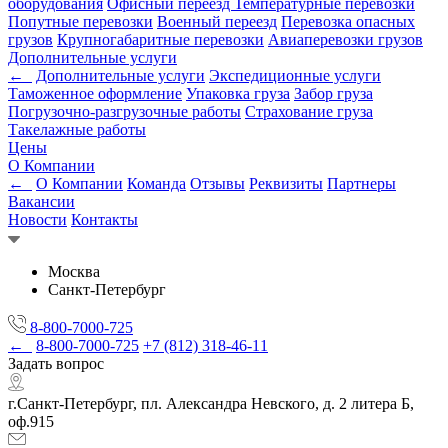
оборудования
Офисный переезд
Температурные перевозки
Попутные перевозки
Военный переезд
Перевозка опасных
грузов
Крупногабаритные перевозки
Авиаперевозки грузов
Дополнительные услуги
←
Дополнительные услуги
Экспедиционные услуги
Таможенное оформление
Упаковка груза
Забор груза
Погрузочно-разгрузочные работы
Страхование груза
Такелажные работы
Цены
О Компании
←
О Компании
Команда
Отзывы
Реквизиты
Партнеры
Вакансии
Новости
Контакты
Москва
Санкт-Петербург
8-800-7000-725
←
8-800-7000-725
+7 (812) 318-46-11
Задать вопрос
г.Санкт-Петербург, пл. Александра Невского, д. 2 литера Б,
оф.915