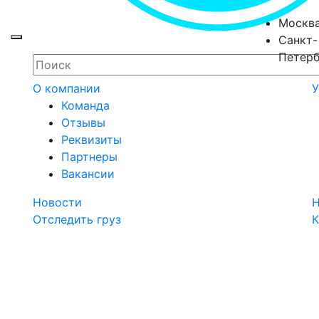
Москв
Санкт-
Toggle navigation
Петерб
О компании
У
Команда
Отзывы
Реквизиты
Партнеры
Вакансии
Новости
Н
Отследить груз
К