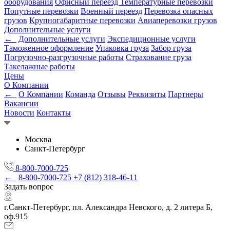
оборудования
Офисный переезд
Температурные перевозки
Попутные перевозки
Военный переезд
Перевозка опасных
грузов
Крупногабаритные перевозки
Авиаперевозки грузов
Дополнительные услуги
←
Дополнительные услуги
Экспедиционные услуги
Таможенное оформление
Упаковка груза
Забор груза
Погрузочно-разгрузочные работы
Страхование груза
Такелажные работы
Цены
О Компании
←
О Компании
Команда
Отзывы
Реквизиты
Партнеры
Вакансии
Новости
Контакты
Москва
Санкт-Петербург
8-800-7000-725
←
8-800-7000-725
+7 (812) 318-46-11
Задать вопрос
г.Санкт-Петербург, пл. Александра Невского, д. 2 литера Б,
оф.915